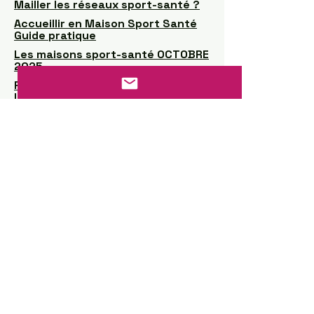
Mailler les réseaux sport-santé ?
Accueillir en Maison Sport Santé
Guide pratique
Les maisons sport-santé OCTOBRE
2025
Reconnaitre l’intérêt général dans
les Maisons Sport Santé : vers une
typologie pour mieux orienter les
financements publics
Les Maisons sport‑santé : des
enjeux de coordination, de
légitimation et de financement
Reconnaitre l’intérêt général dans
les Maisons Sport Santé : vers une
typologie pour mieux orienter les
financements publics
Maisons sport-santé :
l’émergence et la structuration
d’un nouvel instrument d’action
publique