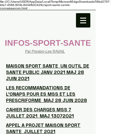
file:///C:/Users/USER/AppData/Local/Temp/MicrosoftEdgeDownloads/58bd2797-
bfa7-4586-903b-8434fb02429c/sport-sante-centre-
connaissances.html
INFOS-SPORT-SANTE
Par Preston-Lee RAVAIL
MAISON SPORT SANTE UN OUTIL DE
SANTE PUBLIC JANV 2021 MAJ 28
JUIN 2021
LES RECOMMANDATIONS DE
L'ONAPS POUR ES MSS ET LES
PRESCRIFORME MAJ 28 JUIN 2028
CAHIER DES CHARGES MSS 7
JUILLET 2021 MAJ 13072021
APPEL A PROJET MAISON SPORT
SANTE JUILLET 2021