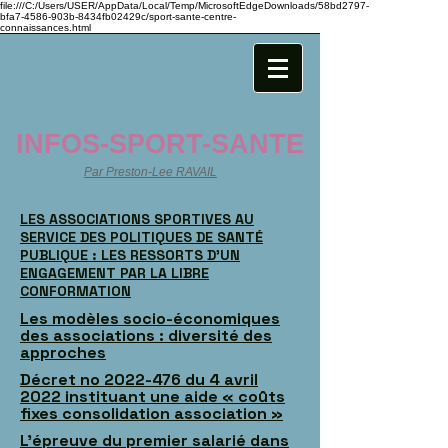
file:///C:/Users/USER/AppData/Local/Temp/MicrosoftEdgeDownloads/58bd2797-
bfa7-4586-903b-8434fb02429c/sport-sante-centre-
connaissances.html
INFOS-SPORT-SANTE
Par Preston-Lee RAVAIL
LES ASSOCIATIONS SPORTIVES AU
SERVICE DES POLITIQUES DE SANTÉ
PUBLIQUE : LES RESSORTS D’UN
ENGAGEMENT PAR LA LIBRE
CONFORMATION
Les modèles socio-économiques
des associations : diversité des
approches
Décret no 2022-476 du 4 avril
2022 instituant une aide « coûts
fixes consolidation association »
L’épreuve du premier salarié dans