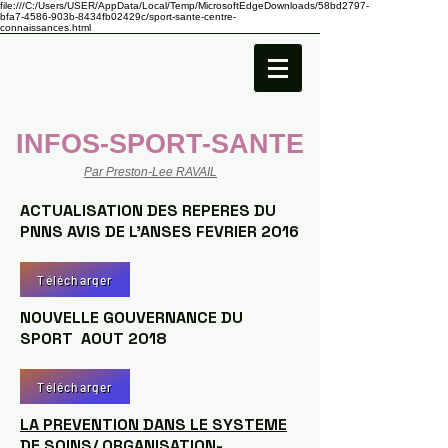
file:///C:/Users/USER/AppData/Local/Temp/MicrosoftEdgeDownloads/58bd2797-
bfa7-4586-903b-8434fb02429c/sport-sante-centre-
connaissances.html
INFOS-SPORT-SANTE
Par Preston-Lee RAVAIL
ACTUALISATION DES REPERES DU
PNNS AVIS DE L'ANSES FEVRIER 2016
Télécharger
NOUVELLE GOUVERNANCE DU
SPORT AOUT 2018
Télécharger
LA PREVENTION DANS LE SYSTEME
DE SOINS/ ORGANISATION-