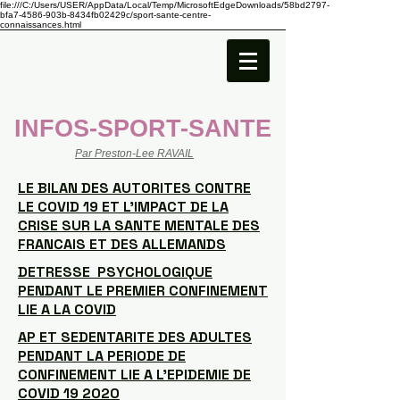
file:///C:/Users/USER/AppData/Local/Temp/MicrosoftEdgeDownloads/58bd2797-
bfa7-4586-903b-8434fb02429c/sport-sante-centre-
connaissances.html
INFOS-SPORT-SANTE
Par Preston-Lee RAVAIL
LE BILAN DES AUTORITES CONTRE
LE COVID 19 ET L'IMPACT DE LA
CRISE SUR LA SANTE MENTALE DES
FRANCAIS ET DES ALLEMANDS
DETRESSE PSYCHOLOGIQUE
PENDANT LE PREMIER CONFINEMENT
LIE A LA COVID
AP ET SEDENTARITE DES ADULTES
PENDANT LA PERIODE DE
CONFINEMENT LIE A L'EPIDEMIE DE
COVID 19 2020