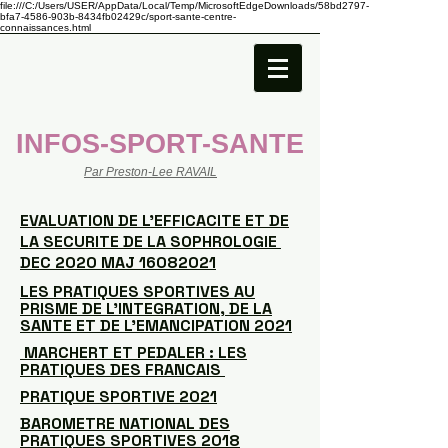
file:///C:/Users/USER/AppData/Local/Temp/MicrosoftEdgeDownloads/58bd2797-
bfa7-4586-903b-8434fb02429c/sport-sante-centre-
connaissances.html
INFOS-SPORT-SANTE
Par Preston-Lee RAVAIL
EVALUATION DE L'EFFICACITE ET DE
LA SECURITE DE LA SOPHROLOGIE
DEC 2020 MAJ 16082021
LES PRATIQUES SPORTIVES AU
PRISME DE L’INTEGRATION, DE LA
SANTE ET DE L’EMANCIPATION 2021
MARCHERT ET PEDALER : LES
PRATIQUES DES FRANCAIS
PRATIQUE SPORTIVE 2021
BAROMETRE NATIONAL DES
PRATIQUES SPORTIVES 2018