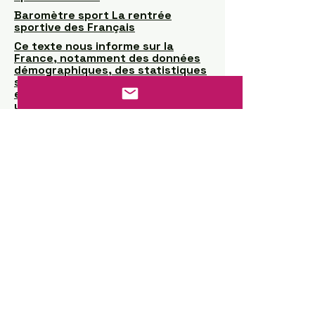
Baromètre sport La rentrée
sportive des Français
Ce texte nous informe sur la
France, notamment des données
démographiques, des statistiques
sur l'activité physique, des
enquêtes et des instruments
utilisés pour évaluer cette activité
Les chiffres clés du sport en île-
de-france 2025
Baromètre de Santé publique
France: résultats de l’édition 2024
La pratique sportive en France en
2025 après les Jeux de Paris
Baromètre national des pratiques
sportives 2025
Adolescentes & sport : le grand
décrochage
15° Baromètre sport santé FFEPGV
Pratiques sportives des habitants
et équipements sportifs dans les