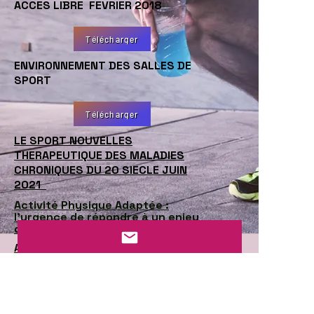
ACCES LIBRE FEVRIER 2018
Télécharger
ENVIRONNEMENT DES SALLES DE
SPORT
Télécharger
LE SPORT NOUVELLES
THERAPEUTIQUE DES MALADIES
CHRONIQUES DU 20 SIECLE JUIN
2021
Activité Physique Adaptée :
l’urgence de répondre à un enjeu
de santé publique !
Appel à projets de recherche 2024
« Services, Interventions et
Politiques favorables à la santé
(SIP) »
La kinésithérapie et l'activité