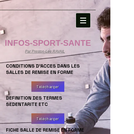
file:///C:/Users/USER/AppData/Local/Temp/MicrosoftEdgeDownloads/58bd2797-
bfa7-4586-903b-8434fb02429c/sport-sante-centre-
connaissances.html
INFOS-SPORT-SANTE
Par Preston-Lee RAVAIL
CONDITIONS D'ACCES DANS LES
SALLES DE REMISE EN FORME
Télécharger
DEFINITION DES TERMES
SEDENTARITE ETC
Télécharger
FICHE SALLE DE REMISE EN FORME